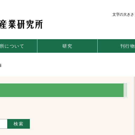
文字の大きさ
所について
研究
刊行
録