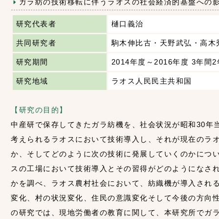
ガラ紡の技術移転に伴うラオスの社会経済的基盤への
研究代表者
樋口義治
共同研究者
駒木伸比古・天野武弘・高木
研究期間
2014年度～2016年度 3年間
研究地域
ラオス人民民主共和国
【研究の目的】
中産研で保存してきたガラ紡機を、社会状況が昭和30年
考えられるラオスにおいて技術導入し、それが現在のラ
か、そしてどのように次の技術に発展していくのかにつ
スの工場において技術導入とその習得がどのようになさ
かを調べ、ラオス農村社会において、紡織機が導入され
変化、村の状況変化、住民の意識変化そして今後の方向
の研究では、現地労働者の教育に関して、本研究所でガ