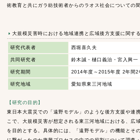
術教育と共にガラ紡技術者からのラオス社会についての
大規模災害時における地域連携と広域後方支援に関す
研究代表者
西堀喜久夫
共同研究者
鈴木誠・樋口義治・宮入興一
研究期間
2014年度～2015年度 2年間
研究地域
愛知県東三河地域
【研究の目的】
東日本大震災での「遠野モデル」のような後方支援や連
こで、大規模災害が想定される東三河地域における、広
を目的とする。具体的には、「遠野モデル」の機能とそ
に繋がったのか復興プロセスの中での役割について調査