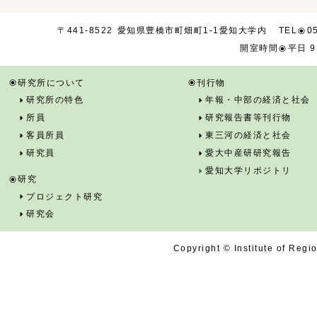
TEL
0
〒441-8522
愛知県豊橋市
町畑町1-1
愛知大学内
開室時間
平日 9
研究所について
刊行物
研究所の特色
年報・中部の経済と社会
所員
研究報告書等刊行物
客員所員
東三河の経済と社会
研究員
愛大中産研研究報告
愛知大学リポジトリ
研究
プロジェクト研究
研究会
Copyright © Institute of Regi